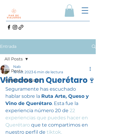
Entrada
All Posts
Nab
All Posts
18 oct 2023
6 min de lectura
Viñedos en Querétaro🍷
Pueblos Mágicos
Seguramente has escuchado 
hablar sobre la 
Ruta Arte, Queso y 
Vino de Querétaro
. Esta fue la 
experiencia número 20 de 
22 
experiencias que puedes hacer en 
Querétaro
 que te compartimos en 
nuestro perfil de 
tiktok.