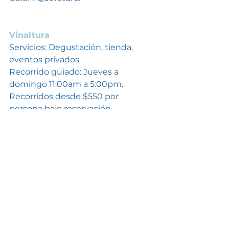
Vinaltura
Servicios: Degustación, tienda, 
eventos privados 
Recorrido guiado: Jueves a 
domingo 11:00am a 5:00pm. 
Recorridos desde $550 por 
persona bajo reservación. 
Teléfono: 442 245 1623
Ubicación: Ignacio Zaragoza s/n, 
Santa Rosa de Lima, Colón, 
Querétaro
Vinos del Marqués
Servicios: Degustación, tienda, 
embotella tu vino 