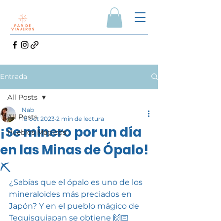
Entrada
All Posts
Nab
All Posts
18 oct 2023
2 min de lectura
¡Se minero por un día
Pueblos Mágicos
en las Minas de Ópalo!
⛏
¿Sabías que el ópalo es uno de los 
mineraloides más preciados en 
Japón? Y en el pueblo mágico de 
Tequisquiapan se obtiene 🙌🏻