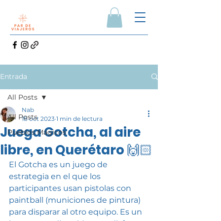
Entrada
All Posts
Nab
All Posts
18 oct 2023
1 min de lectura
Juega Gotcha, al aire
Pueblos Mágicos
libre, en Querétaro 🙌🏻
El Gotcha es un juego de 
estrategia en el que los 
participantes usan pistolas con 
paintball (municiones de pintura) 
para disparar al otro equipo. Es un 