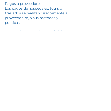
Pagos a proveedores
Los pagos de hospedajes, tours o
traslados se realizan directamente al
proveedor, bajo sus métodos y
políticas.
Acompañamiento durante el viaje
En el servicio con reservas se ofrece
acompañamiento vía WhatsApp para
dudas generales.
Horario de atención: lunes a viernes de
9:00 a.m. a 6:00 p.m. (hora local
México).
Cambios, cancelaciones y
responsabilidad
Cambios o cancelaciones están sujetos
a las políticas del proveedor.
Par de Viajeros actúa como
intermediario y no se hace responsable
por retrasos, cancelaciones, pérdida de
equipaje, cambios en servicios o causas
de fuerza mayor.